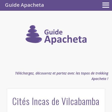
Guide Apacheta
Collection
CONTRIBUEZ !
LES GUIDES
L’AUTEUR
LA F.A.Q.
LE BLOG
Apacheta
Guide
Apachet
Téléchargez, découvrez et partez avec les topos de trekking
Apacheta !
Cités Incas de Vilcabamba