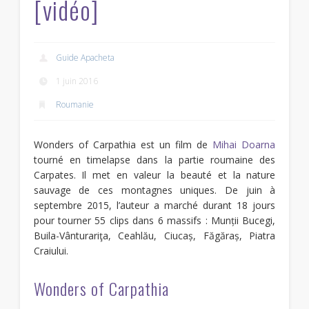
[vidéo]
Guide Apacheta
1 juin 2016
Roumanie
Wonders of Carpathia est un film de
Mihai Doarna
tourné en timelapse dans la partie roumaine des
Carpates. Il met en valeur la beauté et la nature
sauvage de ces montagnes uniques. De juin à
septembre 2015, l’auteur a marché durant 18 jours
pour tourner 55 clips dans 6 massifs : Munții Bucegi,
Buila-Vânturariţa, Ceahlău, Ciucaș, Făgăraș, Piatra
Craiului.
Wonders of Carpathia