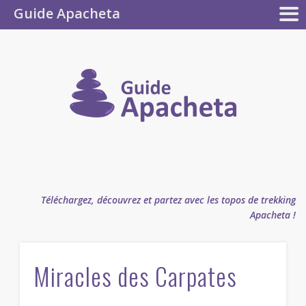
Guide Apacheta
Collection
CONTRIBUEZ !
LES GUIDES
L’AUTEUR
LA F.A.Q.
LE BLOG
Apacheta
Guide
Apachet
Téléchargez, découvrez et partez avec les topos de trekking
Apacheta !
Miracles des Carpates