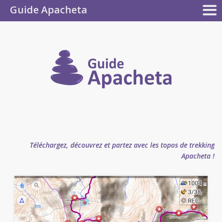
Guide Apacheta
Collection
CONTRIBUEZ !
LES GUIDES
L’AUTEUR
LA F.A.Q.
LE BLOG
Apacheta
Guide
Apachet
Téléchargez, découvrez et partez avec les topos de trekking
Apacheta !