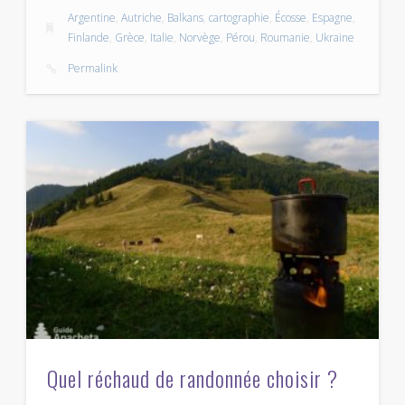
Argentine
,
Autriche
,
Balkans
,
cartographie
,
Écosse
,
Espagne
,
Finlande
,
Grèce
,
Italie
,
Norvège
,
Pérou
,
Roumanie
,
Ukraine
Permalink
Quel réchaud de randonnée choisir ?