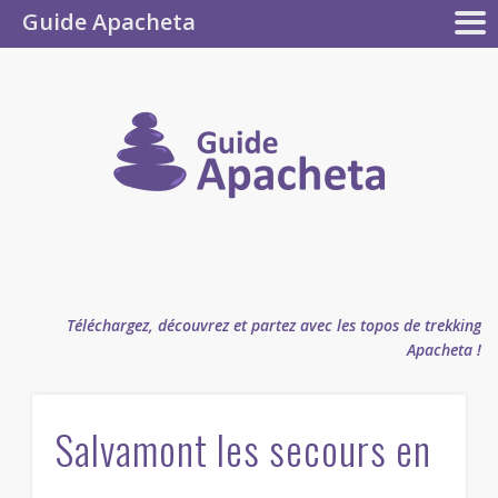
Guide Apacheta
Collection
CONTRIBUEZ !
LES GUIDES
L’AUTEUR
LA F.A.Q.
LE BLOG
Apacheta
Guide
Apachet
Téléchargez, découvrez et partez avec les topos de trekking
Apacheta !
Salvamont les secours en