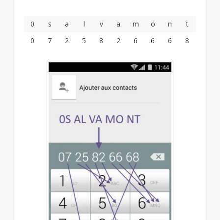
0
s
a
l
v
a
m
o
n
t
0
7
2
5
8
2
6
6
6
8