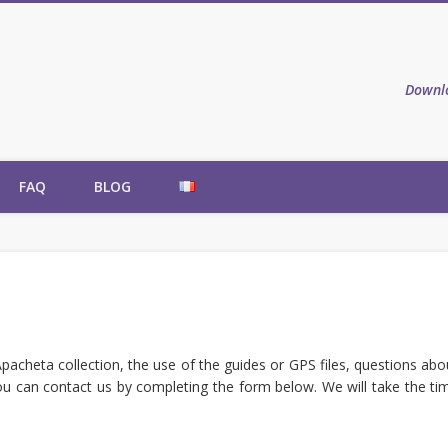
e Apacheta
Downlo
FAQ
BLOG
pacheta collection, the use of the guides or GPS files, questions abo
ou can contact us by completing the form below. We will take the ti